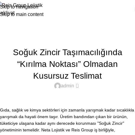
Skip to navigation
Skip to main content
Blog
Home
Sektörden Haberler
SEKTÖRDEN HABERLER
Soğuk Zincir Taşımacılığında
“Kırılma Noktası” Olmadan
Kusursuz Teslimat
0
admin
Gıda, sağlık ve kimya sektörleri için zamanla yarışmak kadar sıcaklıkla
yarışmak da hayati önem taşır. Üretim bandından çıkan bir ürünün,
tüketiciye ulaşana kadar aynı derecede korunması "Soğuk Zincir"
yönetiminin temelidir.
Neta Lojistik ve Reis Group iş birliğiyle,