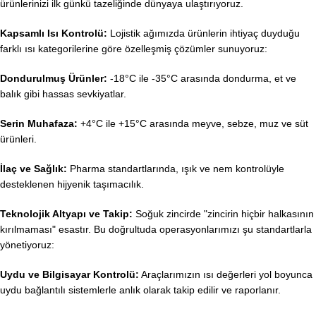
ürünlerinizi ilk günkü tazeliğinde dünyaya ulaştırıyoruz
.
Kapsamlı Isı Kontrolü:
Lojistik ağımızda ürünlerin ihtiyaç duyduğu
farklı ısı kategorilerine göre özelleşmiş çözümler sunuyoruz:
Dondurulmuş Ürünler:
-18°C ile -35°C arasında dondurma, et ve
balık gibi hassas sevkiyatlar
.
Serin Muhafaza:
+4°C ile +15°C arasında meyve, sebze, muz ve süt
ürünleri
.
İlaç ve Sağlık:
Pharma standartlarında, ışık ve nem kontrolüyle
desteklenen hijyenik taşımacılık
.
Teknolojik Altyapı ve Takip:
Soğuk zincirde "zincirin hiçbir halkasının
kırılmaması" esastır
. Bu doğrultuda operasyonlarımızı şu standartlarla
yönetiyoruz:
Uydu ve Bilgisayar Kontrolü:
Araçlarımızın ısı değerleri yol boyunca
uydu bağlantılı sistemlerle anlık olarak takip edilir ve raporlanır
.