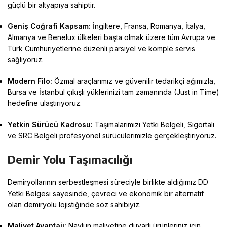
güçlü bir altyapıya sahiptir
.
Geniş Coğrafi Kapsam:
İngiltere, Fransa, Romanya, İtalya,
Almanya ve Benelux ülkeleri başta olmak üzere tüm Avrupa ve
Türk Cumhuriyetlerine düzenli parsiyel ve komple servis
sağlıyoruz
.
Modern Filo:
Özmal araçlarımız ve güvenilir tedarikçi ağımızla,
Bursa ve İstanbul çıkışlı yüklerinizi tam zamanında (Just in Time)
hedefine ulaştırıyoruz
.
Yetkin Sürücü Kadrosu:
Taşımalarımızı Yetki Belgeli, Sigortalı
ve SRC Belgeli profesyonel sürücülerimizle gerçekleştiriyoruz
.
Demir Yolu Taşımacılığı
Demiryollarının serbestleşmesi süreciyle birlikte aldığımız DD
Yetki Belgesi sayesinde, çevreci ve ekonomik bir alternatif
olan demiryolu lojistiğinde söz sahibiyiz
.
Maliyet Avantajı:
Navlun maliyetine duyarlı ürünleriniz için