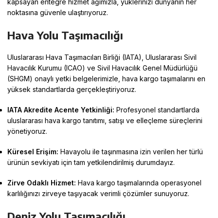
kapsayan entegre hizmet ağımızla, yüklerinizi dünyanın her
noktasına güvenle ulaştırıyoruz
.
Hava Yolu Taşımacılığı
Uluslararası Hava Taşımacıları Birliği (IATA), Uluslararası Sivil
Havacılık Kurumu (ICAO) ve Sivil Havacılık Genel Müdürlüğü
(SHGM) onaylı yetki belgelerimizle, hava kargo taşımalarını en
yüksek standartlarda gerçekleştiriyoruz
.
IATA Akredite Acente Yetkinliği:
Profesyonel standartlarda
uluslararası hava kargo tanıtımı, satışı ve elleçleme süreçlerini
yönetiyoruz
.
Küresel Erişim:
Havayolu ile taşınmasına izin verilen her türlü
ürünün sevkiyatı için tam yetkilendirilmiş durumdayız
.
Zirve Odaklı Hizmet:
Hava kargo taşımalarında operasyonel
karlılığınızı zirveye taşıyacak verimli çözümler sunuyoruz
.
Deniz Yolu Taşımacılığı