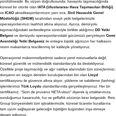
yürütülmesidir. Bu vizyon doğrultusunda; havayolu taşımacılığında
küresel bir otorite olan
IATA (Uluslararası Hava Taşımacıları Birliği)
ve
ICAO
akreditasyonlarımızın yanı sıra,
Sivil Havacılık Genel
Müdürlüğü (SHGM)
tarafından onaylı yetki belgelerimizle
operasyonlarımızı taahhüt altına alıyoruz. Ayrıca, demiryolu
taşımacılığındaki serbestleşme süreciyle birlikte aldığımız
DD Yetki
Belgesi
ve denizyolu operasyonlarındaki gücümüzü perçinleyen
Gemi
Acenteliği Yetki Belgemiz
ile entegre lojistik ağımızın her halkasını
resmi makamlarca tescillenmiş bir kaliteyle yönetiyoruz.
Operasyonel mükemmeliyetimizi sadece yerel mevzuatlarla değil,
küresel güvenlik ve mühendislik standartlarıyla da destekliyoruz.
Özellikle proje taşımacılığı ve ağır nakliye alanındaki tüm süreçlerimizi,
dünyanın en saygın denetim kuruluşlarından biri olan
Lloyd
sertifikasyonu ile güvence altına alıyor; yükleme ve sabitleme (lashing)
işlemlerimizi
Türk Loydu
standartlarında gerçekleştiriyoruz. Her bir
sertifikamız, "Sizin de pruvanız NETA olsun" diyerek iş ortaklarımıza
sunduğumuz hasarsızlık, hız ve şeffaflık sözünün birer belgesidir. Reis
Group bünyesindeki tüm iştiraklerimizle, küresel ticaretin kurallarına
tam uyum sağlayarak geleceğin lojistiğini bugünden inşa etmeye
devam ediyoruz.