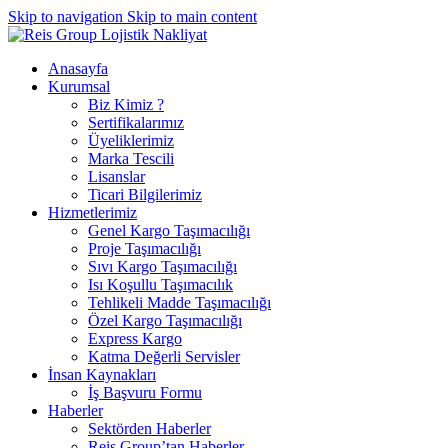
Skip to navigation
Skip to main content
Anasayfa
Kurumsal
Biz Kimiz ?
Sertifikalarımız
Üyeliklerimiz
Marka Tescili
Lisanslar
Ticari Bilgilerimiz
Hizmetlerimiz
Genel Kargo Taşımacılığı
Proje Taşımacılığı
Sıvı Kargo Taşımacılığı
Isı Koşullu Taşımacılık
Tehlikeli Madde Taşımacılığı
Özel Kargo Taşımacılığı
Express Kargo
Katma Değerli Servisler
İnsan Kaynakları
İş Başvuru Formu
Haberler
Sektörden Haberler
Reis Group’tan Haberler