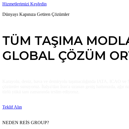
Hizmetlerimizi Keşfedin
Kurumsal Tarihimiz
Dünyayı Kapınıza Getiren Çözümler
TÜM TAŞIMA MODL
GLOBAL ÇÖZÜM OR
Karayolu, deniz, hava ve demiryolu taşımacılığında IATA, ICAO ve 
çözümler sunuyoruz
.
İtalya'dan İran'a uzanan geniş hattımızda, ağır 
türlü yükü tam zamanında teslim ediyoruz.
Teklif Alın
Sertifikalarımız
NEDEN REİS GROUP?