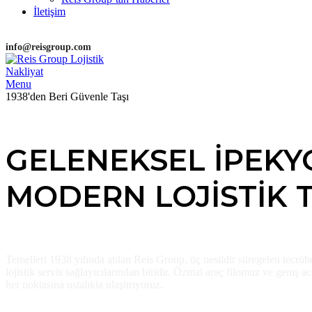
İletişim
info@reisgroup.com
Menu
1938'den Beri Güvenle Taşı
GELENEKSEL İPEK
MODERN LOJISTIK TA
Temelleri 1938 yılında atılan Reis Group, üç nesildir süregelen tecrübe
lojistik servis sağlayıcılarından biridir
.
Özmal araç filomuz ve geniş a
her noktasına ustalıkla ulaştırıyoruz
.