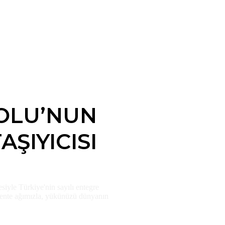
YOLU’NUN
ŞIYICISI
siyle Türkiye'nin sayılı entegre
cente ağımızla, yükünüzü dünyanın