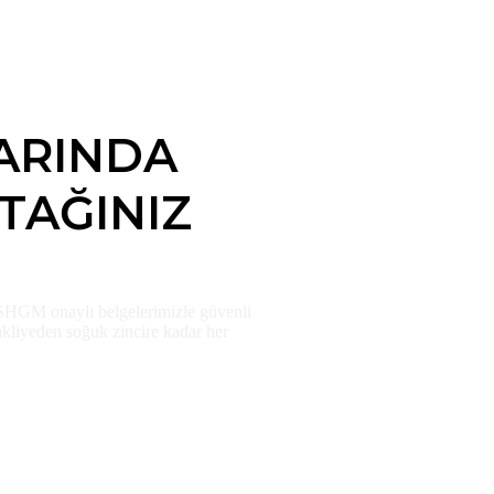
ARINDA
TAĞINIZ
SHGM onaylı belgelerimizle güvenli
nakliyeden soğuk zincire kadar her