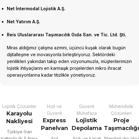
Net İntermodal Lojistik A.Ş.
Net Yatırım A.Ş.
Reis Uluslararası Taşımacılık Gıda San. ve Tic. Ltd. Şti.
Miras aldığımız çalışma azmini, üçüncü kuşak olarak bugün
dijitalleşme ve inovasyonla birleştiriyoruz. Sektördeki
yenilikleri yakından takip eden vizyonumuzla, müşterilerimizin
lojistik ihtiyaçlarını en karmaşık projelerden mikro ihracat
operasyonlarına kadar titizlikle yönetiyoruz.
Lojistik Çözümler
Hızlı ve
Güvenli
Mühendislik
Karayolu
Güvenli
Muhafaza
Çözümleri
Express
Lojistik
Proje
Nakliyesi
Panelvan
Depolama
Taşımacılığı
Türkiye-İran
hattında ilk 5 firma
Acil
Açık ve kapalı
Standart dışı ölçü