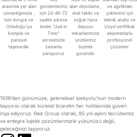
arasında yer alan
gönderileriniz
alan depolama
,
ve ağırlıktaki
uzmanlığımızla
,
için 24-48-72
stok takibi
ve
yükleriniz için
tüm Avrupa ve
saatte adrese
soğuk hava
teknik analiz ve
Ortadoğu'ya
teslim "Just in
deposu
Lloyd sertifikalı
komple ve
Time"
imkanlarımızla
ekipmanlarla
parsiyel
servisimizle
ürünleriniz
profesyonel
taşımacılık
.
zamanla
bizimle
çözümler.
yarışıyoruz
güvende.
1938’den günümüze, geleneksel İpekyolu’nun modern
taşıyıcısı olarak küresel ticaretin her noktasında güven
inşa ediyoruz. Reis Group olarak, 85 yılı aşkın tecrübemiz
ve entegre lojistik çözümlerimizle yükünüzü değil,
geleceğinizi taşıyoruz.