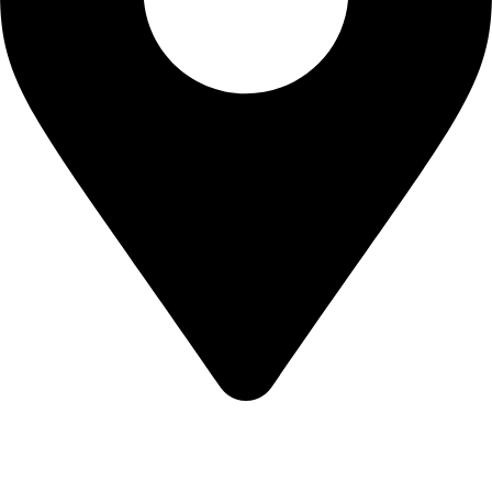
Mehmet Akif Mah. Bahariye Cad. Oğuz Sk. No:21 Net İş
Merkezi Kat:5 Küçükçekmece / İstanbul