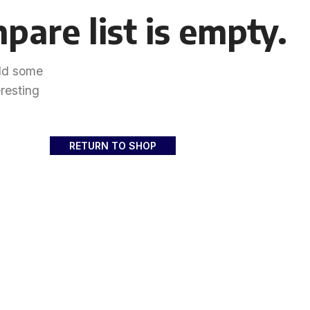
pare list is empty.
add some
eresting
RETURN TO SHOP