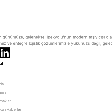
n günümüze, geleneksel İpekyolu’nun modern taşıyıcısı olara
iz ve entegre lojistik çözümlerimizle yükünüzü değil, gelec
al
a
da
imiz
nakları
ptan Haberler