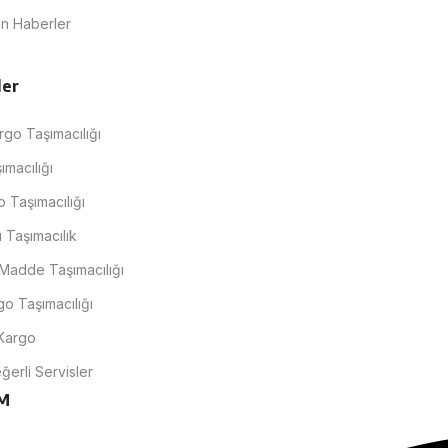
n Haberler
ler
go Taşımacılığı
ımacılığı
o Taşımacılığı
u Taşımacılık
 Madde Taşımacılığı
o Taşımacılığı
Kargo
erli Servisler
İM